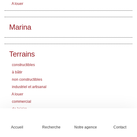
A louer
Marina
Terrains
constructibles
à bâtir
non constructibles
industriel et artisanal
A louer
commercial
de loisirs
Bois de chasse
Territoire de chasse
Accueil
Recherche
Notre agence
Contact
Lotissement