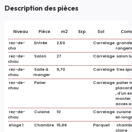
Description des pièces
COPROPRIÉTÉ
Bien en
Non
Niveau
Pièce
m2
Exp.
Sol
Comm
copropriété
rez-de-
Entrée
2,50
Carrelage
grande 
cha
rangem
rez-de-
Salon
27
Carrelage
salon l
SURFACES
chau
rez-de-
Salle à
9,70
Carrelage
tres sp
chau
manger
Surface
120 m2
rez-de-
Palier
Carrelage
palier 
chau
placard 
Surface séjour
22 m2
, d'un e
monter 
Surface terrain
121 m2
acces a
rez-de-
Cuisine
10
Carrelage
cuisin
Surface terrasse
15 m2
chau
en long
etage 1
Chambre
15,66
Parquet
chambre
claire