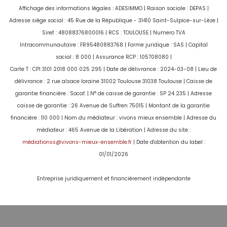
Affichage des informations légales : ADESIMMO | Raison sociale : DEPAS |
Adresse siège social : 45 Rue de la République - 31410 Saint-Sulpice-sur-Lèze |
Siret : 48088376800016 | RCS : TOULOUSE | Numero TVA
Intracommunautaire : FR95480883768 | Forme juridique : SAS | Capital
Montant estimé des dépenses annuelles d'énergie
social : 8 000 | Assurance RCP : 105708080 |
pour un usage standard entre 2030€ et 2790€.
Carte T : CPI 3101 2018 000 025 295 | Date de délivrance : 2024-03-08 | Lieu de
Pour la date de référence 01/01/2024.
délivrance : 2 rue alsace loraine 31002 Toulouse 31038 Toulouse | Caisse de
garantie financière : Socaf. | N° de caisse de garantie : SP 24 235 | Adresse
caisse de garantie : 26 Avenue de Suffren 75015 | Montant de la garantie
financière : 110 000 | Nom du médiateur : vivons mieux ensemble | Adresse du
médiateur : 465 Avenue de la Libération | Adresse du site :
médiationss@vivons-mieux-ensemble.fr
| Date d'obtention du label :
01/01/2026
Entreprise juridiquement et financièrement indépendante