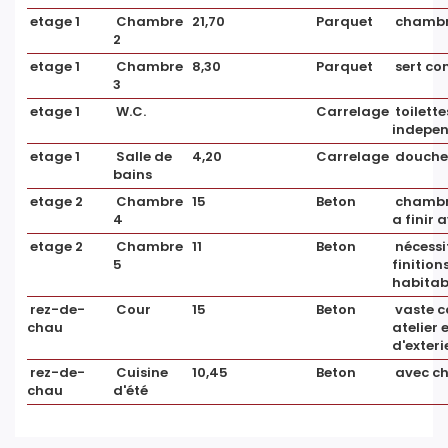
etage 1
Chambre
21,70
Parquet
chamb
EXTÉRIEUR
2
etage 1
Chambre
8,30
Parquet
sert c
Année
1950
3
construction
etage 1
W.C.
Carrelage
toilette
indepe
Vis à Vis
Non
etage 1
Salle de
4,20
Carrelage
douche 
bains
Fenêtres
Double vitrage
etage 2
Chambre
15
Beton
chambr
4
a finir
Assainissement
Tout à l'égout
etage 2
Chambre
11
Beton
nécessi
5
finition
habitab
rez-de-
Cour
15
Beton
vaste c
INTÉRIEUR
chau
atelier 
d'exter
rez-de-
Cuisine
10,45
Beton
avec c
Nombre pièces
6
chau
d'été
Chambres
5