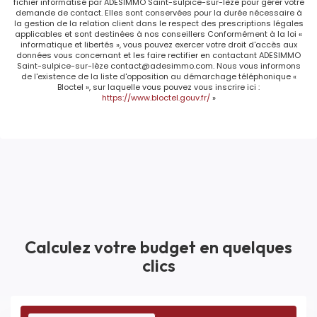
consommation
fichier informatisé par ADESIMMO Saint-sulpice-sur-lèze pour gérer votre
demande de contact. Elles sont conservées pour la durée nécessaire à
énergie finale
la gestion de la relation client dans le respect des prescriptions légales
applicables et sont destinées à nos conseillers Conformément à la loi «
informatique et libertés », vous pouvez exercer votre droit d'accès aux
Gaz Effet de Serre
D
données vous concernant et les faire rectifier en contactant ADESIMMO
Saint-sulpice-sur-lèze contact@adesimmo.com. Nous vous informons
de l'existence de la liste d'opposition au démarchage téléphonique «
Valeur Gaz Effet de
42 Kg CO2/m2/an
Bloctel », sur laquelle vous pouvez vous inscrire ici :
serre
https://www.bloctel.gouv.fr/
»
Montant minimum
2030 EUR
estimé des
dépenses
annuelles
d'énergie pour un
usage standard
Calculez votre budget en quelques
Année de référence
01/01/2024
clics
des prix de
l'énergie (DPE
réalisés jusqu'au
30/06/2024)