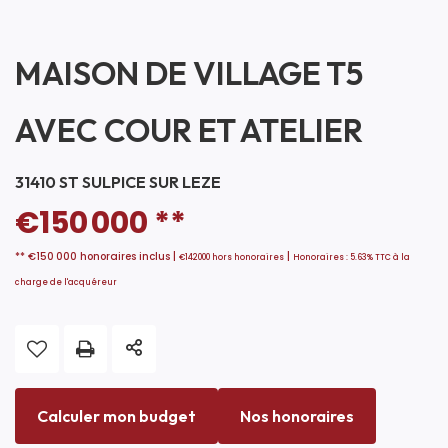
MAISON DE VILLAGE T5
AVEC COUR ET ATELIER
31410 ST SULPICE SUR LEZE
€150 000
**
** €150 000
honoraires inclus
|
|
€142 000
hors honoraires
Honoraires : 5.63% TTC à la
charge de l'acquéreur
Calculer mon budget
Nos honoraires