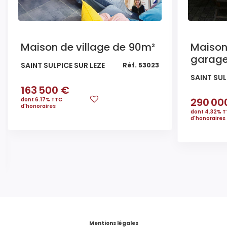
Etat de
2
l'installation
Maison de village de 90m²
d'assainissement
Maison
- non collectif
garage 
SAINT SULPICE SUR LEZE
Réf. 53023
(préconisations à
SAINT SUL
suivre en fonction
163 500 €
du compte rendu)
290 00
dont 6.17% TTC
d'honoraires
dont 4.32% 
Titre de propriété
2
d'honoraires
(complet)
CLASSES DPE/GES
Mentions légales