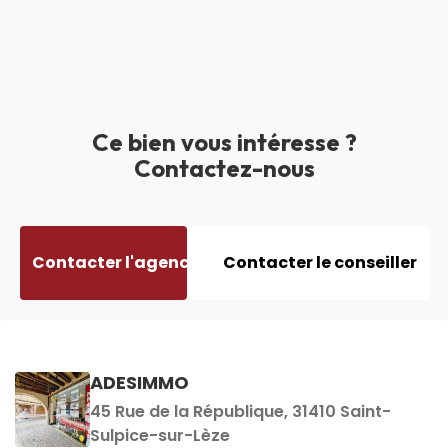
Salle(s) d'eau
1
WC
2
Cuisine
Indépendante
Ce bien vous intéresse ?
Plain-pied
Non
Contactez-nous
Nombre niveaux
2
Type Chauffage
Individuel
Contacter l'agence
Contacter le conseiller
AUTRES
MAYET/PASCHALI MARIANNE
ADESIMMO
Ascenseur
Non
Responsable commerciale en charge du
45 Rue de la République, 31410 Saint-
Grenier
Non
bien
Sulpice-sur-Lèze