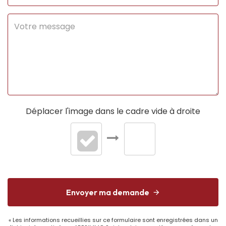
Soumis à
Oui
l'affichage du DPE
Date
29/12/2025
établissement
Diagnostic
Energétique
Consommation
D
énergie finale
Déplacer l'image dans le cadre vide à droite
Consommation
D
énergie primaire
Valeur
193 kWh/m2 par an
consommation
énergie primaire
Envoyer ma demande
Valeur
188 kWh/m2 par an
« Les informations recueillies sur ce formulaire sont enregistrées dans un