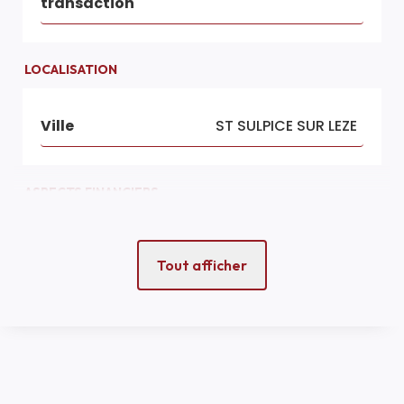
transaction
LOCALISATION
Ville
ST SULPICE SUR LEZE
ASPECTS FINANCIERS
Prix
150000 EUR
Tout afficher
Bien soumis à
Non
l'encadrement des
loyers
Taxe Foncière
750 EUR