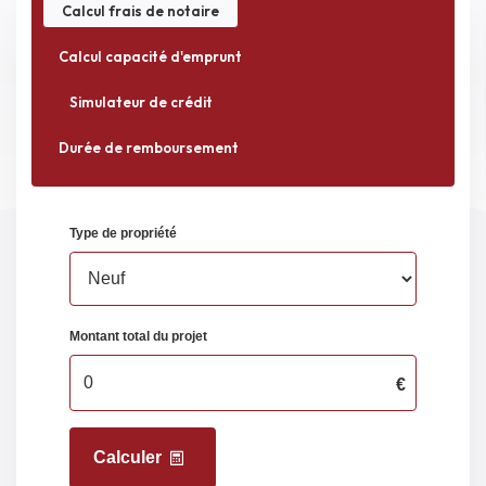
Calcul frais de notaire
Montant
2790 EUR
Calcul capacité d'emprunt
maximum estimé
des dépenses
Simulateur de crédit
annuelles
Durée de remboursement
d'énergie pour un
usage standard
PIÈCES JUSTIFICATIVES
Diagnostic de
2
performance
énergétique (10
ans)
Amiante - pour les
2
constructions