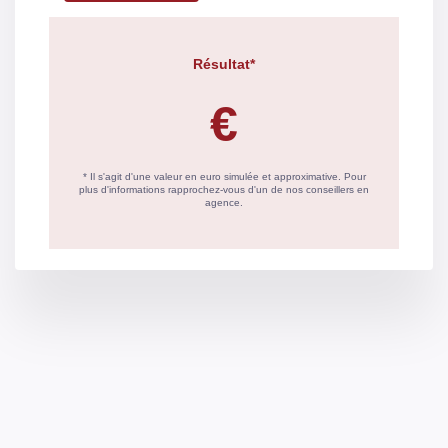
avant le 01/07/1997
(Si négatif : sans
limite de validité
et si positif
préconisations à
suivre)
Repérage présence
2
termites - selon la
zone
Constat des
2
risques
d'Exposition au
plomb pour les
biens d'habitation
construits avant le
01/01/1949 (illimité
si négatif et 1 an si