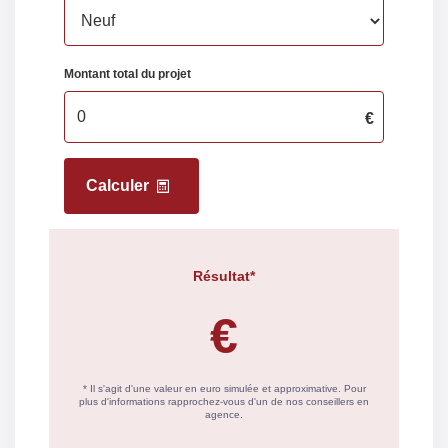
Valeur Gaz Effet de
399 Kg CO2/m2/an
serre
Montant minimum
1012 EUR
estimé des
dépenses
annuelles
d'énergie pour un
usage standard
Montant
1370 EUR
maximum estimé
des dépenses
annuelles
d'énergie pour un
usage standard
Surface de
80
référence