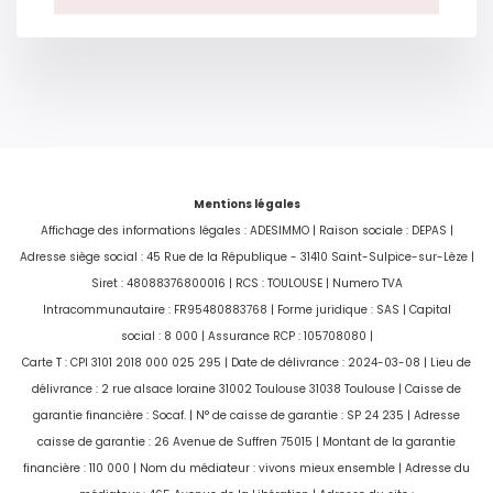
CLASSES DPE/GES
Mentions légales
Affichage des informations légales : ADESIMMO | Raison sociale : DEPAS |
Adresse siège social : 45 Rue de la République - 31410 Saint-Sulpice-sur-Lèze |
Siret : 48088376800016 | RCS : TOULOUSE | Numero TVA
Montant estimé des dépenses annuelles d'énergie
Intracommunautaire : FR95480883768 | Forme juridique : SAS | Capital
pour un usage standard entre 1012€ et 1370€.
social : 8 000 | Assurance RCP : 105708080 |
indexées aux années 2021,2022 et 2023
Carte T : CPI 3101 2018 000 025 295 | Date de délivrance : 2024-03-08 | Lieu de
(abonnement compris).
délivrance : 2 rue alsace loraine 31002 Toulouse 31038 Toulouse | Caisse de
garantie financière : Socaf. | N° de caisse de garantie : SP 24 235 | Adresse
caisse de garantie : 26 Avenue de Suffren 75015 | Montant de la garantie
financière : 110 000 | Nom du médiateur : vivons mieux ensemble | Adresse du