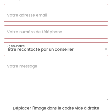
Mode Chauffage
Electrique
Etat intérieur
Très bon
Cheminée
Conduit existant
Calme
Oui
Je souhaite...
Clair
Oui
AUTRES
Ascenseur
Non
Grenier
Oui
Type de
Extérieur
Déplacer l'image dans le cadre vide à droite
Stationnement