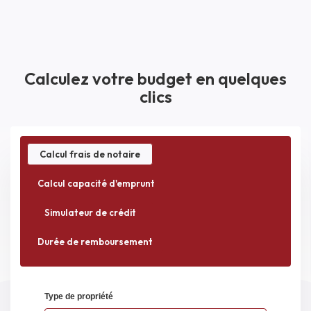
établissement
Diagnostic
Energétique
Consommation
C
Calculez votre budget en quelques
énergie finale
clics
Consommation
C
énergie primaire
Calcul frais de notaire
Valeur
158 kWh/m2 par an
consommation
Calcul capacité d'emprunt
énergie primaire
Simulateur de crédit
Valeur
68 kWh/m2 par an
Durée de remboursement
consommation
énergie finale
Gaz Effet de Serre
A