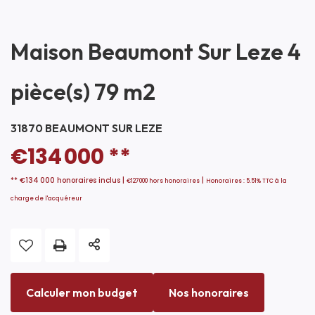
Maison Beaumont Sur Leze 4
pièce(s) 79 m2
31870 BEAUMONT SUR LEZE
€134 000
**
** €134 000
honoraires inclus
|
|
€127 000
hors honoraires
Honoraires : 5.51% TTC à la
charge de l'acquéreur
Calculer mon budget
Nos honoraires