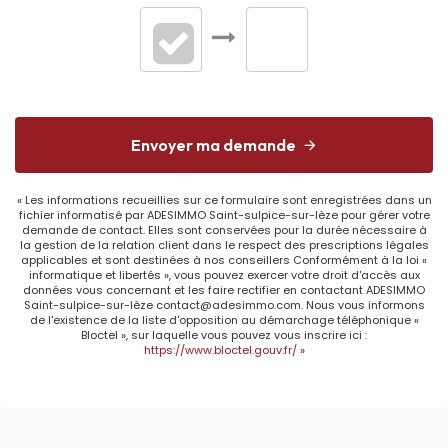
Interphone
Non
Digicode
Non
Portail électrique
Non
Envoyer ma demande
« Les informations recueillies sur ce formulaire sont enregistrées dans un
DIAGNOSTICS
fichier informatisé par ADESIMMO Saint-sulpice-sur-lèze pour gérer votre
demande de contact. Elles sont conservées pour la durée nécessaire à
la gestion de la relation client dans le respect des prescriptions légales
applicables et sont destinées à nos conseillers Conformément à la loi «
Concerné par un
Non
informatique et libertés », vous pouvez exercer votre droit d'accès aux
Etat des Risques et
données vous concernant et les faire rectifier en contactant ADESIMMO
Saint-sulpice-sur-lèze contact@adesimmo.com. Nous vous informons
Pollutions (ERP)
de l'existence de la liste d'opposition au démarchage téléphonique «
Bloctel », sur laquelle vous pouvez vous inscrire ici :
https://www.bloctel.gouv.fr/
»
Soumis à
Oui
l'affichage du DPE
Date
20/08/2024