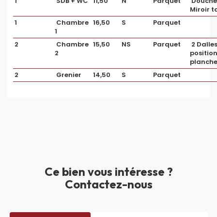
1
SDB + WC
11,50
N
Parquet
Douche,
copropriété
Miroir t
1
Chambre
16,50
S
Parquet
1
SURFACES
2
Chambre
15,50
NS
Parquet
2 Dalles
2
positio
planch
Surface
79 m2
2
Grenier
14,50
S
Parquet
EXTÉRIEUR
Jardin
Non
Ce bien vous intéresse ?
INTÉRIEUR
Contactez-nous
Nombre pièces
4