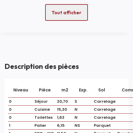
Accès Bus
5 min
Tout afficher
ASPECTS FINANCIERS
Prix
134000 EUR
Bien soumis à
Non
Description des pièces
l'encadrement des
loyers
Taxe Foncière
293 EUR
Niveau
Pièce
m2
Exp.
Sol
Comm
0
Séjour
20,70
S
Carrelage
0
Cuisine
15,30
N
Carrelage
COPROPRIÉTÉ
0
Toilettes
1,63
N
Carrelage
1
Palier
6,15
NS
Parquet
Bien en
Non