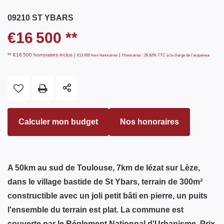
09210 ST YBARS
€16 500
**
** €16 500
honoraires inclus
|
|
€13 000
hors honoraires
Honoraires : 26.92% TTC à la charge de l'acquéreur
Calculer mon budget
Nos honoraires
A 50km au sud de Toulouse, 7km de lézat sur Lèze,
dans le village bastide de St Ybars, terrain de 300m²
constructible avec un joli petit bâti en pierre, un puits
l'ensemble du terrain est plat. La commune est
couverte par le Réglement Nationnal d'Urbanisme. Prix