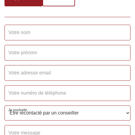
Grenier
Non
Interphone
Non
TERRAIN
Informations
Terrain constructible
complémentaires
DIAGNOSTICS
Je souhaite...
Concerné par un Etat
Non
des Risques et
Pollutions (ERP)