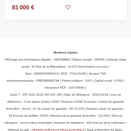
81 000 €
Mentions légales
Affichage des informations légales : ADESIMMO | Raison sociale : DEPAS | Adresse siège
social : 45 Rue de la République - 31410 Saint-Sulpice-sur-Lèze |
Siret : 48088376800016 | RCS : TOULOUSE | Numero TVA
Intracommunautaire : FR95480883768 | Forme juridique : SAS | Capital social : 8 000 |
Assurance RCP : 105708080 |
Carte T : CPI 3101 2018 000 025 295 | Date de délivrance : 2024-03-08 | Lieu de
délivrance : 2 rue alsace loraine 31002 Toulouse 31038 Toulouse | Caisse de garantie
financière : Socaf. | N° de caisse de garantie : SP 24 235 | Adresse caisse de garantie :
26 Avenue de Suffren 75015 | Montant de la garantie financière : 110 000 | Nom du
médiateur : vivons mieux ensemble | Adresse du médiateur : 465 Avenue de la Libération |
Adresse du site :
médiationss@vivons-mieux-ensemble.fr
| Date d'obtention du label :