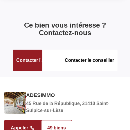
loyers
Ce bien vous intéresse ?
COPROPRIÉTÉ
Contactez-nous
Bien en copropriété
Non
Contacter l'agence
Contacter le conseiller
SURFACES
Surface
300 m2
ADESIMMO
MAYET/PASCHALI MARIANNE
Surface terrain
300 m2
45 Rue de la République, 31410 Saint-
Responsable commerciale en charge du bien
Sulpice-sur-Lèze
AUTRES
Appeler
49 biens
Appeler
44 biens