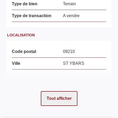
Type de bien
Terrain
Type de transaction
A vendre
LOCALISATION
Code postal
09210
Ville
ST YBARS
ASPECTS FINANCIERS
Tout afficher
Prix
16500 EUR
Bien soumis à
Non
l'encadrement des