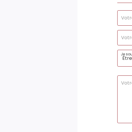
Gaz Effet de Serre
D
Valeur Gaz Effet de serre
35 K
Année de référence des
01/01
prix de l'énergie (DPE
réalisés jusqu'au
Je sou
30/06/2024)
CLASSES DPE/GES