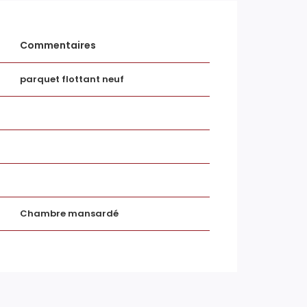
Double vitrage
Commentaires
Tout à l'égout
parquet flottant neuf
Non
Non
Chambre mansardé
Non