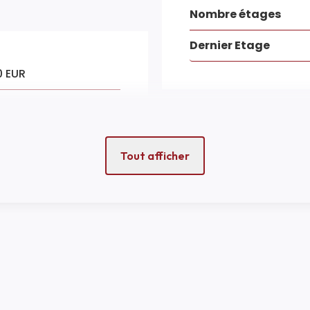
Nombre étages
Dernier Etage
0 EUR
COPROPRIÉTÉ
EUR
Tout afficher
Bien en copropriété
EXTÉRIEUR
2
2
Année construction