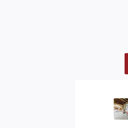
DIAGNOSTICS
Concerné par un Etat des
Non
Risques et Pollutions
(ERP)
Soumis à l'affichage du
Oui
DPE
Date établissement
02/07
Diagnostic Energétique
Consommation énergie
D
primaire
Valeur consommation
164 k
énergie primaire