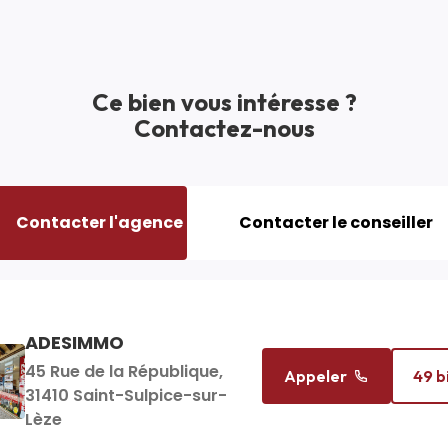
Assainissement
Ce bien vous intéresse ?
Informations
Contactez-nous
complémentaires
Contacter l'agence
Contacter le conseiller
/2021
MAYET/PASCHALI
ADESIMMO
MARIANNE
45 Rue de la République,
Appeler
44 b
Appeler
49 b
Responsable commerciale
31410 Saint-Sulpice-sur-
en charge du bien
Lèze
Wh/m2 par an