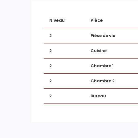
Niveau
Pièce
INTÉRIEUR
2
Pièce de vie
2
Cuisine
Nombre pièces
4
Chambres
3
2
Chambre 1
Salle(s) de bains
1
2
Chambre 2
WC
1
2
Bureau
Type Chauffage
Indiv
Mode Chauffage
Gaz