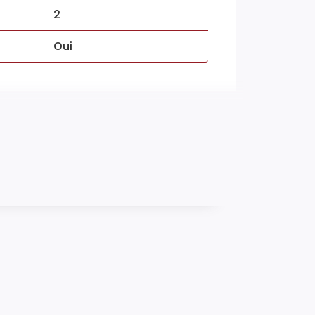
2
Oui
Oui
1950