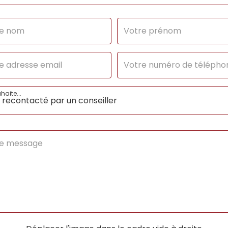
g CO2/m2/an
/2000
haite...