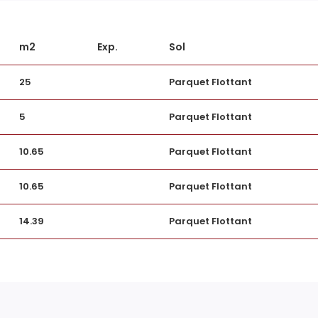
Fenêtres
m2
Exp.
Sol
Assainissement
25
Parquet Flottant
5
Parquet Flottant
AUTRES
10.65
Parquet Flottant
Ascenseur
10.65
Parquet Flottant
Grenier
14.39
Parquet Flottant
iduel
Interphone
TERRAIN