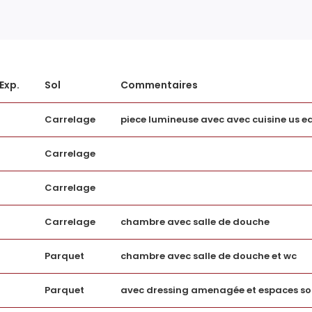
m2
Fenêtres
2
Assainissement
Exp.
Sol
Commentaires
AUTRES
Carrelage
piece lumineuse avec avec cuisine us 
Carrelage
Ascenseur
Carrelage
Grenier
Carrelage
chambre avec salle de douche
Interphone
Parquet
chambre avec salle de douche et wc
Parquet
avec dressing amenagée et espaces so
TERRAIN