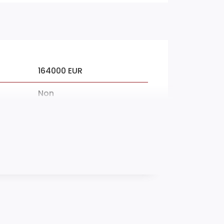
164000 EUR
Non
oyers
750 EUR
1950