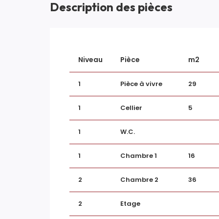
Surface terrain
305 
Description des pièces
Surface terrasse
24 m
Niveau
Pièce
m2
INTÉRIEUR
1
Pièce à vivre
29
1
Cellier
5
Nombre pièces
4
Chambres
2
1
W.C.
Salle(s) de bains
1
1
Chambre 1
16
Salle(s) d'eau
1
2
Chambre 2
36
WC
2
2
Etage