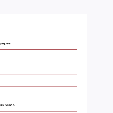
Double vitrage
Tout à l'égout
equipéen
Non
Non
Oui
us pente