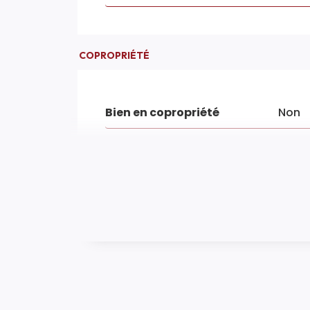
COPROPRIÉTÉ
Bien en copropriété
Non
SURFACES
Surface
90 m
Surface séjour
26 m