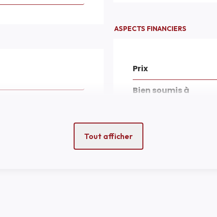
ASPECTS FINANCIERS
Prix
Bien soumis à
l'encadrement des l
Taxe Foncière
Tout afficher
EXTÉRIEUR
2
2
Année construction