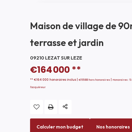
Maison de village de 9
terrasse et jardin
09210 LEZAT SUR LEZE
€164 000
**
** €164 000
honoraires inclus
|
|
€155 000
hors honoraires
Honoraires : 5
l'acquéreur
Calculer mon budget
Nos honoraires