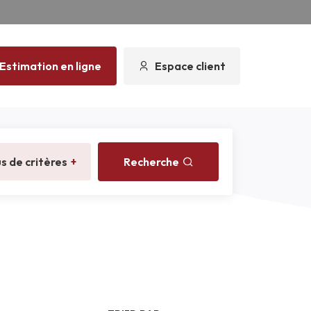
Estimation en ligne
Espace client
us de critères
+
Recherche